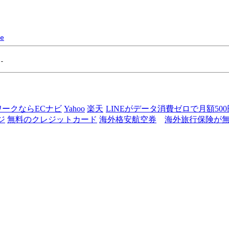
e
ワークならECナビ
Yahoo
楽天
LINEがデータ消費ゼロで月額50
ジ
無料のクレジットカード
海外格安航空券
海外旅行保険が