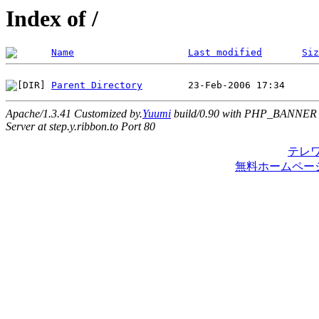
Index of /
Name
Last modified
Siz
Parent Directory
Apache/1.3.41 Customized by.
Yuumi
build/0.90 with PHP_BANNER
Server at step.y.ribbon.to Port 80
テレ
無料ホームペー